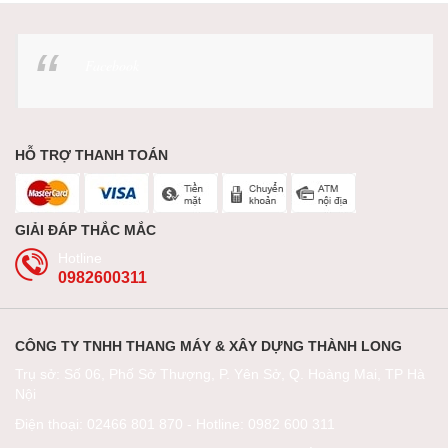
Facebook
HỖ TRỢ THANH TOÁN
GIẢI ĐÁP THẮC MẮC
Hotline
0982600311
CÔNG TY TNHH THANG MÁY & XÂY DỰNG THÀNH LONG
Trụ sở: Số 06, Phố Sở Thượng, P. Yên Sở, Q. Hoàng Mai, TP Hà
Nội
Điện thoại: 02466 801 870 - Hotline: 0982 600 311