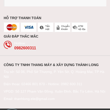
HỖ TRỢ THANH TOÁN
GIẢI ĐÁP THẮC MẮC
Hotline
0982600311
CÔNG TY TNHH THANG MÁY & XÂY DỰNG THÀNH LONG
Trụ sở: Số 06, Phố Sở Thượng, P. Yên Sở, Q. Hoàng Mai, TP Hà
Nội
Điện thoại: 02466 801 870 - Hotline: 0982 600 311
VPGD: Số 127 Phạm Văn Đồng, Xuân Đỉnh, Bắc Từ Liêm, Hà Nội​
Email: thanhlong.ele@gmail.com