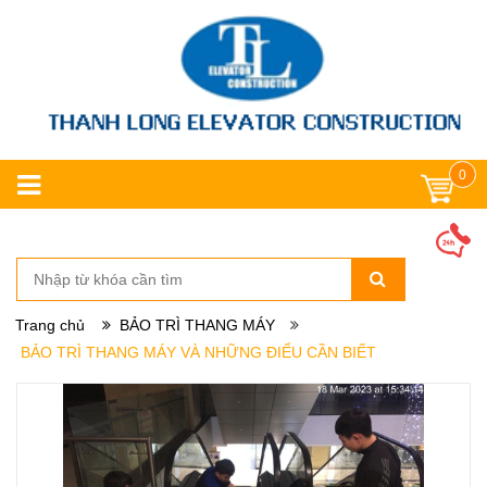
0
Trang chủ
BẢO TRÌ THANG MÁY
BẢO TRÌ THANG MÁY VÀ NHỮNG ĐIỂU CẦN BIẾT